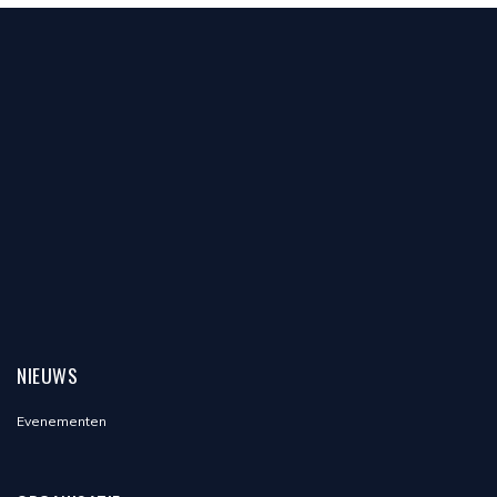
new
new
window)
window)
NIEUWS
Evenementen