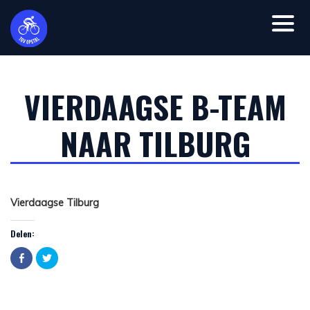
VIERDAAGSE B-TEAM
NAAR TILBURG
Vierdaagse Tilburg
Delen:
Click
Click
to
to
share
share
on
on
Facebook
Twitter
(Opens
(Opens
in
in