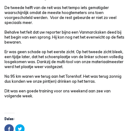
De tweede helft van de reit was het tempo iets gematigder
waarschijnlijk omdat de meeste hoogtemeters ons toen
voorgeschoteld werden. Voor de rest gebeurde er niet zo veel
speciaals meer.
Behalve het feit dat uw reporter bijna een Vanmarcksken deed bij
het begin van een sprong. Hij kon nog net het evenwicht op de fiets
bewaren.
Er was geen schade op het eerste zicht. Op het tweede zicht bleek,
een tijdje later, dat het schoenplaatje van de linker schoen volledig
losgekomen was. Dankzij de multi-tool van onze materiaalmeester
werd het plaatje weer vastgezet.
Na 95 km waren we terug aan het Torenhof. Het was terug zonnig
dus konden we onze pint(en) drinken op het terras.
Dit was een goede training voor ons weekend aan zee van
volgende week.
Delen:
Click
Click