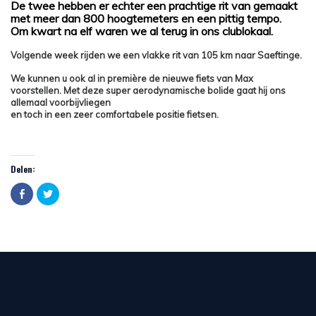
De twee hebben er echter een prachtige rit van gemaakt
met meer dan 800 hoogtemeters en een pittig tempo.
Om kwart na elf waren we al terug in ons clublokaal.
Volgende week rijden we een vlakke rit van 105 km naar Saeftinge.
We kunnen u ook al in première de nieuwe fiets van Max
voorstellen. Met deze super aerodynamische bolide gaat hij ons
allemaal voorbijvliegen
en toch in een zeer comfortabele positie fietsen.
Delen:
Click
Click
to
to
share
share
on
on
Facebook
Twitter
(Opens
(Opens
in
in
new
new
window)
window)