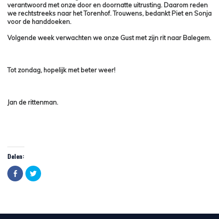
verantwoord met onze door en doornatte uitrusting. Daarom reden
we rechtstreeks naar het Torenhof. Trouwens, bedankt Piet en Sonja
voor de handdoeken.
Volgende week verwachten we onze Gust met zijn rit naar Balegem.
Tot zondag, hopelijk met beter weer!
Jan de rittenman.
Delen:
Click
Click
to
to
share
share
on
on
Facebook
Twitter
(Opens
(Opens
in
in
new
new