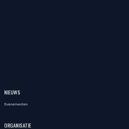
window)
window)
NIEUWS
Evenementen
ORGANISATIE