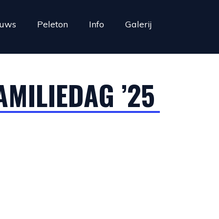
euws
Peleton
Info
Galerij
AMILIEDAG ’25