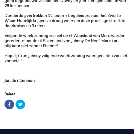
goed opgebouwd. Zo haalden Davey en Joeri een gemiddelde van
29 km per uur.
Donderdag vertrekken 12 leden + begeleiders naar het Zwarte
Woud. Hopelijk krijgen ze droog weer om deze prachtige streek te
doorkruisen in 3 ritten.
Volgende week zondag zal niet de rit Waasland van Marc worden
gereden, maar de rit Buitenland van Johnny De Neef. Marc kan
blijkbaar niet zonder Etienne!
Hopelijk kan Johnny volgende week zondag weer genieten van het
zonnetje!
Jan de rittenman.
Delen:
Click
Click
to
to
share
share
on
on
Facebook
Twitter
(Opens
(Opens
in
in
new
new
window)
window)